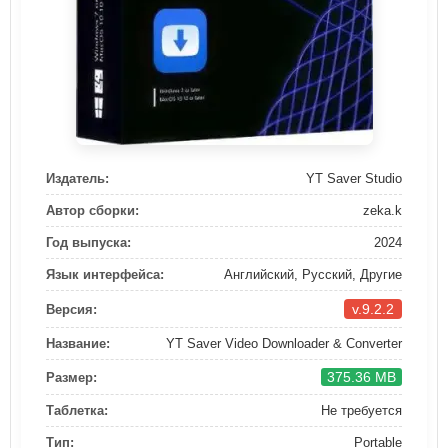
Издатель:
YT Saver Studio
Автор сборки:
zeka.k
Год выпуска:
2024
Язык интерфейса:
Английский, Русский, Другие
v.9.2.2
Версия:
Название:
YT Saver Video Downloader & Converter
375.36 MB
Размер:
Таблетка:
Не требуется
Тип:
Portable