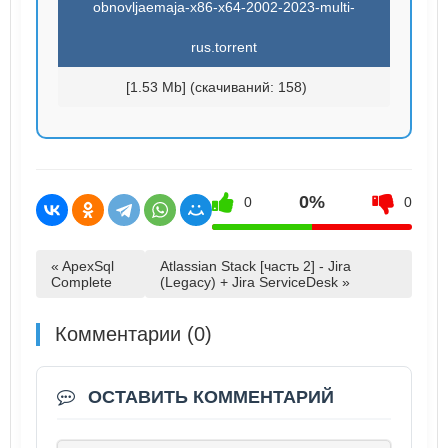
obnovljaemaja-x86-x64-2002-2023-multi-
rus.torrent
[1.53 Mb] (cкачиваний: 158)
0%
0
0
« ApexSql
Atlassian Stack [часть 2] - Jira
Complete
(Legacy) + Jira ServiceDesk »
Комментарии (0)
ОСТАВИТЬ КОММЕНТАРИЙ