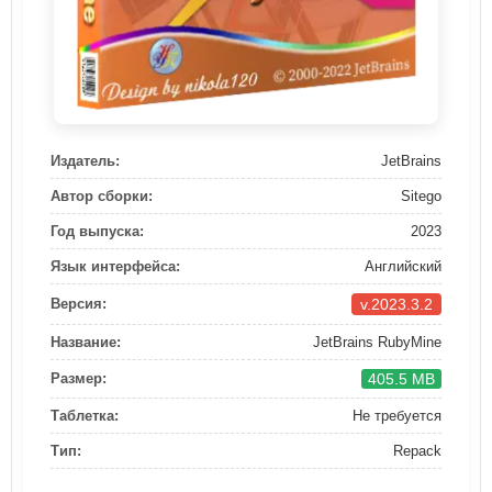
Издатель:
JetBrains
Автор сборки:
Sitego
Год выпуска:
2023
Язык интерфейса:
Английский
v.2023.3.2
Версия:
Название:
JetBrains RubyMine
405.5 MB
Размер:
Таблетка:
Не требуется
Тип:
Repack