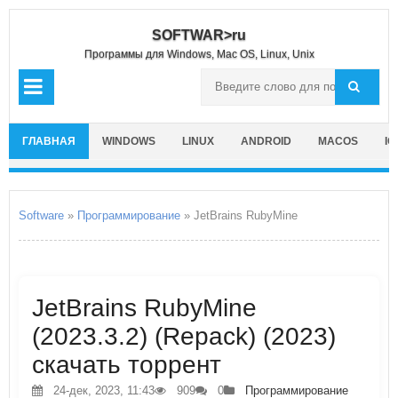
SOFTWAR>ru
Программы для Windows, Mac OS, Linux, Unix
ГЛАВНАЯ
WINDOWS
LINUX
ANDROID
MACOS
IO
Software
»
Программирование
» JetBrains RubyMine
JetBrains RubyMine
(2023.3.2) (Repack) (2023)
скачать торрент
24-дек, 2023, 11:43
909
0
Программирование