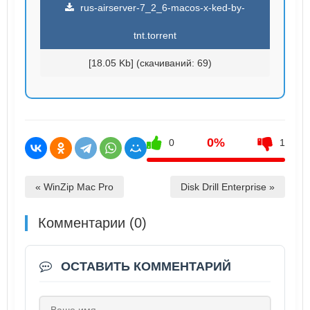
rus-airserver-7_2_6-macos-x-ked-by-
tnt.torrent
[18.05 Kb] (cкачиваний: 69)
0%
0
1
« WinZip Mac Pro
Disk Drill Enterprise »
Комментарии (0)
ОСТАВИТЬ КОММЕНТАРИЙ