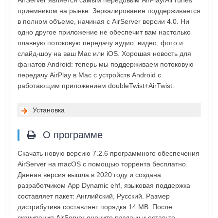
AirServer является самым передовым AirPlay/AirTunes
приемником на рынке. Зеркалирование поддерживается
в полном объеме, начиная с AirServer версии 4.0. Ни
одно другое приложение не обеспечит вам настолько
плавную потоковую передачу аудио, видео, фото и
слайд-шоу на ваш Mac или iOS. Хорошая новость для
фанатов Android: теперь мы поддерживаем потоковую
передачу AirPlay в Mac с устройств Android с
работающим приложением doubleTwist+AirTwist.
Установка
О программе
Скачать новую версию 7.2.6 программного обеспечения
AirServer на macOS с помощью торрента бесплатно.
Данная версия вышла в 2020 году и создана
разработчиком App Dynamic ehf, языковая поддержка
составляет пакет: Английский, Русский. Размер
дистрибутива составляет порядка 14 MB. После
скачивания AirServer оцените раздачу и оставьте