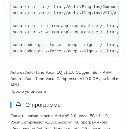
sudo xattr -cr 
/Library/Audio/Plug-Ins/Components/
sudo xattr -cr 
/Library/Audio/Plug-Ins/VST3/Antare
sudo xattr -r -d com.apple.quarantine 
/Library/Aud
sudo xattr -r -d com.apple.quarantine 
/Library/Aud
sudo codesign --force --deep --sign - 
/Library/Aud
sudo codesign --force --deep --sign - 
/Library/Aud
Antares Auto-Tune Vocal EQ v1.1.0 CE для Intel и ARM
Antares Auto-Tune Vocal Compressor v1.0.0 CE для Intel и
ARM
Просто установите
О программе
Скачать новую версию Artist v9.2.0, Vocal EQ v1.1.0,
Vocal Compressor v1.0.0, Avox v4.4.0 программного
обеспечения Antares - Bundle на macOS с помощью