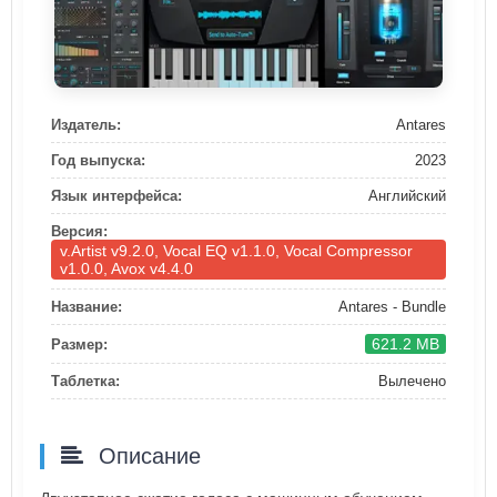
Издатель:
Antares
Год выпуска:
2023
Язык интерфейса:
Английский
Версия:
v.Artist v9.2.0, Vocal EQ v1.1.0, Vocal Compressor
v1.0.0, Avox v4.4.0
Название:
Antares - Bundle
621.2 MB
Размер:
Таблетка:
Вылечено
Описание