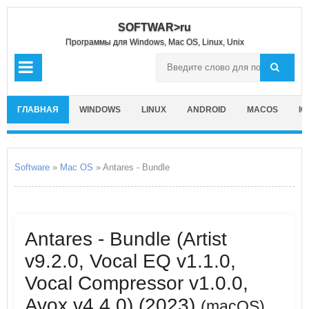
SOFTWAR>ru
Программы для Windows, Mac OS, Linux, Unix
ГЛАВНАЯ
WINDOWS
LINUX
ANDROID
MACOS
IO
Software
»
Mac OS
» Antares - Bundle
Antares - Bundle (Artist
v9.2.0, Vocal EQ v1.1.0,
Vocal Compressor v1.0.0,
Avox v4.4.0) (2023)
(macOS)