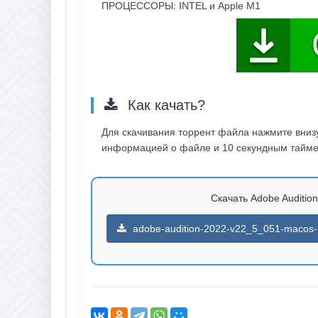
ПРОЦЕССОРЫ: INTEL и Apple M1
Как качать?
Для скачивания торрент файла нажмите внизу 
информацией о файле и 10 секундным таймер
Скачать Adobe Audition
adobe-audition-2022-v22_5_051-macos-ru