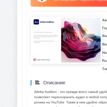
Ав
Го
Яз
Ве
На
Ра
Та
Описание
Adobe Audition - это прежде всего самый уд
позволяет пересохранить аудио в любой попу
ролика на YouTube. Также в нем удобно обрез