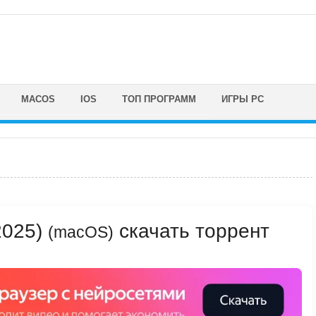
MACOS
IOS
ТОП ПРОГРАММ
ИГРЫ PC
(2025)
скачать торрент
(macOS)