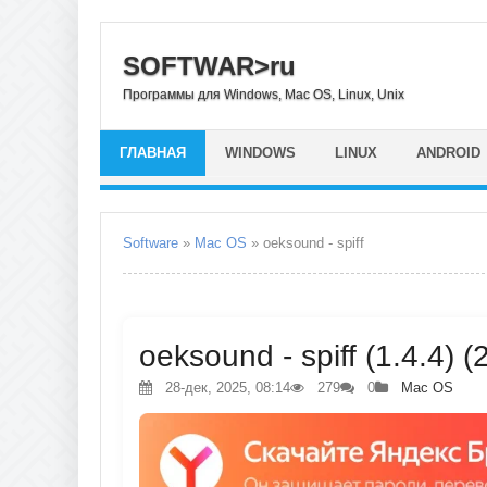
SOFTWAR>ru
Программы для Windows, Mac OS, Linux, Unix
ГЛАВНАЯ
WINDOWS
LINUX
ANDROID
Software
»
Mac OS
» oeksound - spiff
oeksound - spiff (1.4.4) 
28-дек, 2025, 08:14
279
0
Mac OS