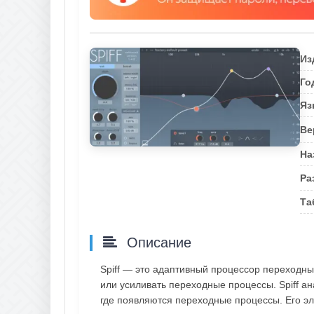
Из
Го
Яз
Ве
На
Ра
Та
Описание
Spiff — это адаптивный процессор переходн
или усиливать переходные процессы. Spiff ан
где появляются переходные процессы. Его э