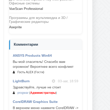
Офисные системы
VueScan Professional
Программы для мультимедиа и 3D /
Графические редакторы
Aseprite
Комментарии
ANSYS Products Win64
04-авг, 23:47
Вы мой спаситель! Спасибо вам
огромное! Вероятнее всего конфликт
Гость ALEX
(
Гости
)
LightBurn
03-авг, 18:59
Здравствуйте, лучше не стоит
progwar
(
Администраторы
)
CorelDRAW Graphics Suite
03-авг, 18:58
В верхнем меню нажмите CorelDRAW ->