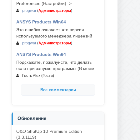
Preferences (Настройки) ->
progwar
(
Администраторы
)
ANSYS Products Win64
03-авг, 18:54
Эта ошибка означает, что версия
используемого менеджера лицензий
progwar
(
Администраторы
)
ANSYS Products Win64
02-авг, 18:01
Подскажите, пожалуйста, что делать
если при запуске программы (В моем
Гость Alex
(
Гости
)
Все комментарии
Обновление
O&O ShutUp 10 Premium Edition
(3.3.1119)