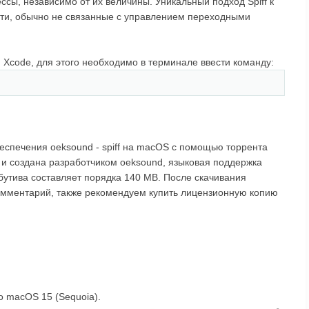
сы, независимо от их величины. Уникальный подход Spiff к
ти, обычно не связанные с управлением переходными
 Xcode, для этого необходимо в терминале ввести команду:
еспечения oeksound - spiff на macOS с помощью торрента
 и создана разработчиком oeksound, языковая поддержка
ибутива составляет порядка 140 MB. После скачивания
 комментарий, также рекомендуем купить лицензионную копию
 to macOS 15 (Sequoia).