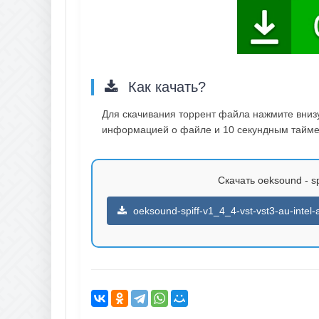
Как качать?
Для скачивания торрент файла нажмите внизу 
информацией о файле и 10 секундным таймер
Скачать oeksound - sp
oeksound-spiff-v1_4_4-vst-vst3-au-intel-a