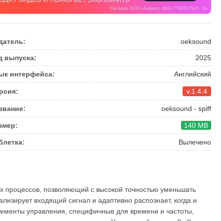
датель:
oeksound
д выпуска:
2025
ык интерфейса:
Английский
рсия:
v.1.4.4
звание:
oeksound - spiff
змер:
140 MB
блетка:
Вылечено
ых процессов, позволяющий с высокой точностью уменьшать
ализирует входящий сигнал и адаптивно распознает, когда и
лементы управления, специфичные для времени и частоты,