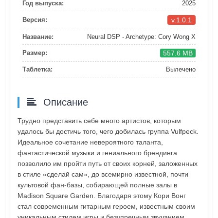
Год выпуска:
2025
v.1.0.1
Версия:
Название:
Neural DSP - Archetype: Cory Wong X
557.6 MB
Размер:
Таблетка:
Вылечено
Описание
Трудно представить себе много артистов, которым
удалось бы достичь того, чего добилась группа Vulfpeck.
Идеальное сочетание невероятного таланта,
фантастической музыки и гениального брендинга
позволило им пройти путь от своих корней, заложенных
в стиле «сделай сам», до всемирно известной, почти
культовой фан-базы, собирающей полные залы в
Madison Square Garden. Благодаря этому Кори Вонг
стал современным гитарным героем, известным своим
уникальным стилем игры и безупречным звучанием.