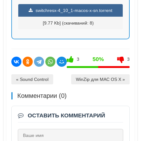
switchresx-4_10_1-macos-x-sn.torrent
[9.77 Kb] (cкачиваний: 8)
50%
3
3
« Sound Control
WinZip для MAC OS X »
Комментарии (0)
ОСТАВИТЬ КОММЕНТАРИЙ