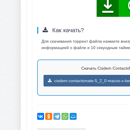
Как качать?
Для скачивания торрент файла нажмите внизу 
информацией о файле и 10 секундным таймер
Скачать Cisdem ContactsM
cisdem-contactsmate-5_2_0-macos-x-ked-