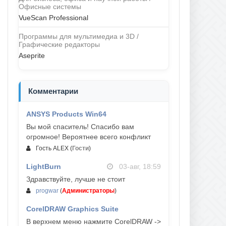
Офисные системы
VueScan Professional
Программы для мультимедиа и 3D /
Графические редакторы
Aseprite
Комментарии
ANSYS Products Win64
04-авг, 23:47
Вы мой спаситель! Спасибо вам
огромное! Вероятнее всего конфликт
Гость ALEX
(
Гости
)
LightBurn
03-авг, 18:59
Здравствуйте, лучше не стоит
progwar
(
Администраторы
)
CorelDRAW Graphics Suite
03-авг, 18:58
В верхнем меню нажмите CorelDRAW ->