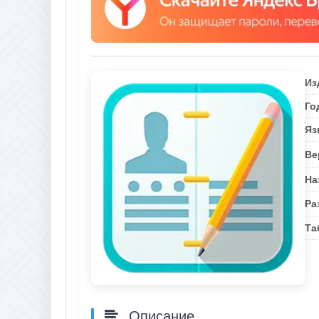
Из
Го
Яз
Ве
На
Ра
Та
Описание