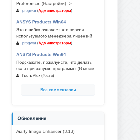
Preferences (Настройки) ->
progwar
(
Администраторы
)
ANSYS Products Win64
03-авг, 18:54
Эта ошибка означает, что версия
используемого менеджера лицензий
progwar
(
Администраторы
)
ANSYS Products Win64
02-авг, 18:01
Подскажите, пожалуйста, что делать
если при запуске программы (В моем
Гость Alex
(
Гости
)
Все комментарии
Обновление
Aiarty Image Enhancer (3.13)