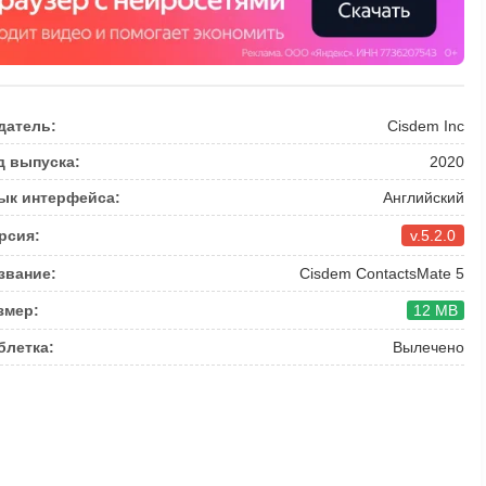
датель:
Cisdem Inc
д выпуска:
2020
ык интерфейса:
Английский
рсия:
v.5.2.0
звание:
Cisdem ContactsMate 5
змер:
12 MB
блетка:
Вылечено