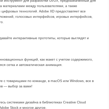
й инструмент для разработки UI/UX, предназначенный для
на материалами между пользователями, а также
 цифровых технологий. Adobe XD предоставляет все
иложений, голосовых интерфейсов, игровых интерфейсов,
го.
давайте интерактивные прототипы, которые выглядят и
нновационных функций, как макет с учетом содержимого,
ся сетка и автоматическая анимация.
те с товарищами по команде, в macOS или Windows, все в
в — выбор за вами!
есь системами дизайна в библиотеках Creative Cloud
 Adobe Stock и многое другое.