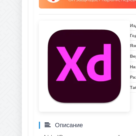
Из
Го
Яз
Ве
На
Ра
Та
Описание