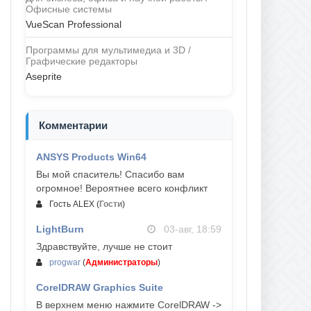
Офисные системы
VueScan Professional
Программы для мультимедиа и 3D /
Графические редакторы
Aseprite
Комментарии
ANSYS Products Win64
04-авг, 23:47
Вы мой спаситель! Спасибо вам
огромное! Вероятнее всего конфликт
Гость ALEX
(
Гости
)
LightBurn
03-авг, 18:59
Здравствуйте, лучше не стоит
progwar
(
Администраторы
)
CorelDRAW Graphics Suite
03-авг, 18:58
В верхнем меню нажмите CorelDRAW ->