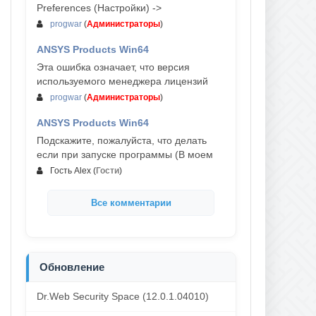
Preferences (Настройки) ->
progwar
(
Администраторы
)
ANSYS Products Win64
03-авг, 18:54
Эта ошибка означает, что версия
используемого менеджера лицензий
progwar
(
Администраторы
)
ANSYS Products Win64
02-авг, 18:01
Подскажите, пожалуйста, что делать
если при запуске программы (В моем
Гость Alex
(
Гости
)
Все комментарии
Обновление
Dr.Web Security Space (12.0.1.04010)