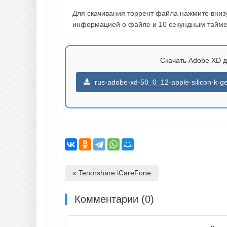
Для скачивания торрент файла нажмите внизу 
информацией о файле и 10 секундным таймер
Скачать Adobe XD д
rus-adobe-xd-50_0_12-apple-silicon-k-ge
« Tenorshare iCareFone
Комментарии (0)