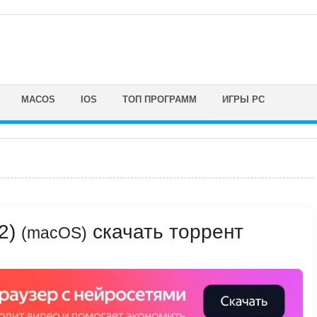
MACOS
IOS
ТОП ПРОГРАММ
ИГРЫ PC
22)
скачать торрент
(macOS)