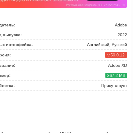
датель:
Adobe
д выпуска:
2022
ык интерфейса:
Английский, Русский
рсия:
v.50.0.12
звание:
Adobe XD
змер:
267.2 MB
блетка:
Присутствует