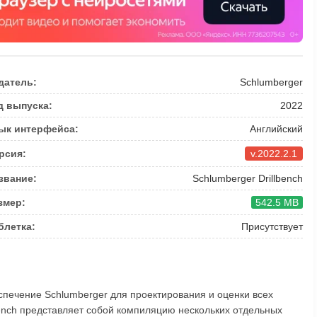
датель:
Schlumberger
д выпуска:
2022
ык интерфейса:
Английский
рсия:
v.2022.2.1
звание:
Schlumberger Drillbench
змер:
542.5 MB
блетка:
Присутствует
спечение Schlumberger для проектирования и оценки всех
lbench представляет собой компиляцию нескольких отдельных