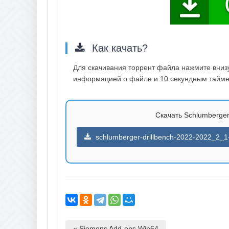
Как качать?
Для скачивания торрент файла нажмите внизу 
информацией о файле и 10 секундным таймер
Скачать Schlumberger 
schlumberger-drillbench-2022-2022_2_1-
« Siemens Add-ons Win64