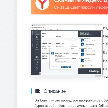
Из
Го
Яз
Ве
На
Ра
Та
Описание
Drillbench — это передовое программное обе
буровых работ. Как программный пакет, Dril