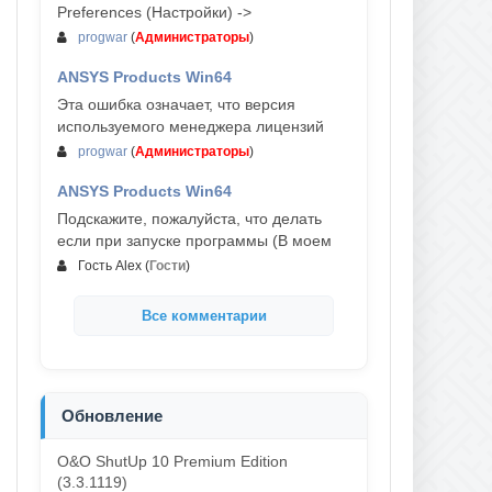
Preferences (Настройки) ->
progwar
(
Администраторы
)
ANSYS Products Win64
03-авг, 18:54
Эта ошибка означает, что версия
используемого менеджера лицензий
progwar
(
Администраторы
)
ANSYS Products Win64
02-авг, 18:01
Подскажите, пожалуйста, что делать
если при запуске программы (В моем
Гость Alex
(
Гости
)
Все комментарии
Обновление
O&O ShutUp 10 Premium Edition
(3.3.1119)