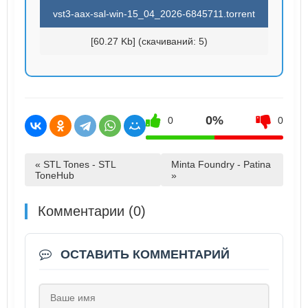
vst3-aax-sal-win-15_04_2026-6845711.torrent
[60.27 Kb] (cкачиваний: 5)
0%
0
0
« STL Tones - STL
Minta Foundry - Patina
ToneHub
»
Комментарии (0)
ОСТАВИТЬ КОММЕНТАРИЙ